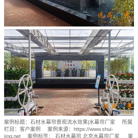
案例标题：
石材水幕帘景观流水效果|水幕帘厂家
所属
栏目：
客户案例
案例来源：https://www.shui-
jing.net 案例标签：
石材水幕帘
北京水幕帘厂家
案