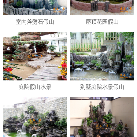
室内斧劈石假山
屋顶花园假山
庭院假山水景
别墅庭院水景假山