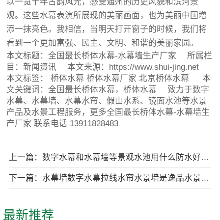
以一览千年古韵风光，感受通州的历史风貌和滨河景
观。这些水幕表演所展现的美丽画面，也为美丽中国增
添一抹亮色。我相信，当明天打开窗子的时候，我们将
看到一个更加富强、民主、文明、和谐的美丽家园。
本文标题：
全国最长桥体水幕-水幕墙生产厂家
所属栏
目：
新闻资讯
本文来源：https://www.shui-jing.net
本文标签：
桥体水幕
桥体水幕厂家
北京桥体水幕
本
文关键词：全国最长桥体水幕，桥体水幕 致力于数字
水幕、水幕墙、水幕水帘、假山水系、镜面水池等水景
产品及水景工程服务，更多全国最长桥体水幕-水幕墙生
产厂家 联系电话 13911828483
上一篇：数字水幕和水幕墙等景观水池用什么防水好？水池防水种类
下一篇：水幕墙数字水幕拉线水帘水景墙是逸品水景主营项目-专业水景厂家
最新推荐