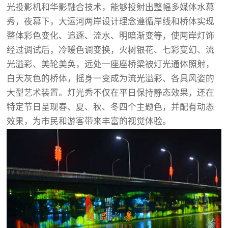
光投影机和华影融合技术，能够投射出整幅多媒体水幕
秀，夜幕下，大运河两岸设计理念遵循岸线和桥体实现
整体彩色变化、追逐、流水、明暗渐变等，使两岸灯饰
经过调试后，冷暖色调变换，火树银花、七彩变幻、流
光溢彩、美轮美奂，远处一座座桥梁被灯光通体照射，
白天灰色的桥体，摇身一变成为流光溢彩、各具风姿的
大型艺术装置。灯光秀不仅在平日保持静态效果，还在
特定节日呈现春、夏、秋、冬四个主题色，并配有动态
效果，为市民和游客带来丰富的视觉体验。