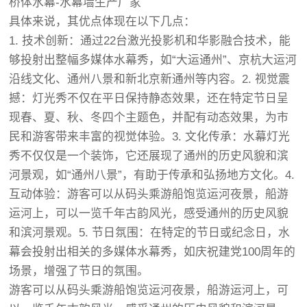
桥体水幕-水幕墙生产厂家
具体来说，其优点体现在以下几点：
1. 技术创新：通过22台激光投影机和华影融合技术，能
够投射出整幅多媒体水幕秀，如“大运通州”、京杭大运河
沿线文化、通州八景和新北京新通州等内容。2. 视觉震
撼：灯光秀不仅在平日保持静态效果，还在特定节日呈
现春、夏、秋、冬四个主题色，并配有动态效果，为市
民和游客带来丰富的视觉体验。3. 文化传承：水幕灯光
秀不仅仅是一个装饰，它还展现了通州的历史风貌和滨
河景观，如“通州八景”，有助于传承和弘扬地方文化。4.
互动体验：游客可以从码头乘游船饱览运河夜景，船游
运河上，可以一览千年古韵风光，感受通州的历史风貌
和滨河景观。5. 节日氛围：在特定的节日或纪念日，水
幕会投射出相关的多媒体水幕秀，如庆祝建党100周年的
场景，增强了节日的氛围。
游客可以从码头乘游船饱览运河夜景，船游运河上，可