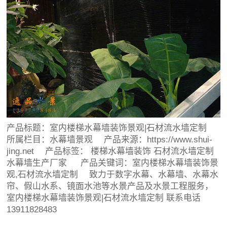
产品标题：
室内楼梯水幕墙装饰景观|石材流水墙定制
所属栏目：
水幕墙景观
产品来源：https://www.shui-
jing.net 产品标签：
楼梯水幕墙装饰
石材流水墙定制
水幕墙生产厂家
产品关键词：室内楼梯水幕墙装饰景
观,石材流水墙定制 致力于数字水幕、水幕墙、水幕水
帘、假山水系、镜面水池等水景产品及水景工程服务，
室内楼梯水幕墙装饰景观|石材流水墙定制 联系电话
13911828483